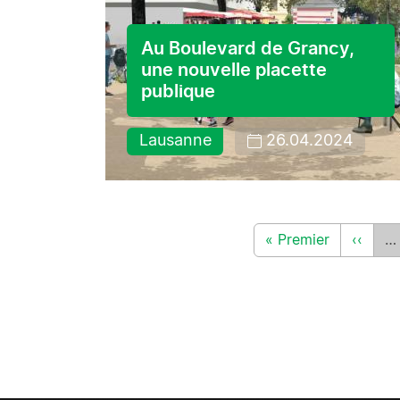
Au Boulevard de Grancy,
une nouvelle placette
publique
Lausanne
26.04.2024
Pagination
Première page
Page p
« Premier
‹‹
…