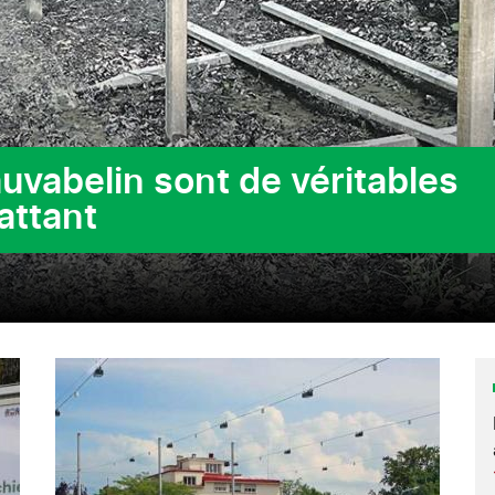
uvabelin sont de véritables
attant