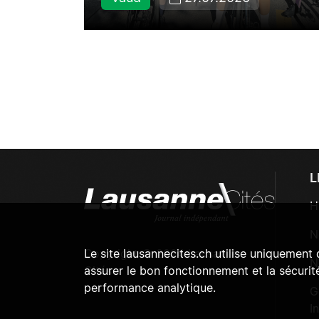
L
H
N
Copyright © 2024 Lausanne
Le site lausannecites.ch utilise uniquement
N
Cités
assurer le bon fonctionnement et la sécurité
performance analytique.
G
I