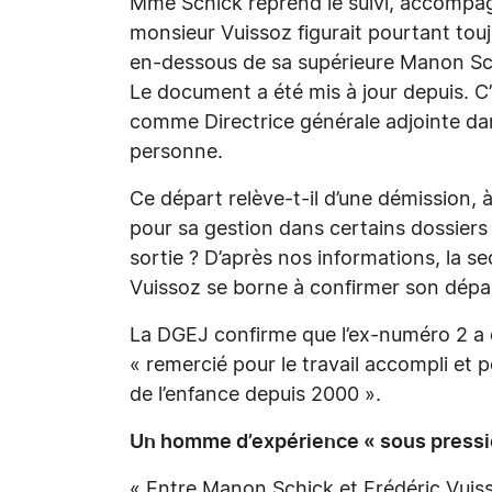
Mme Schick reprend le suivi, accompagn
monsieur Vuissoz figurait pourtant touj
en-dessous de sa supérieure Manon Schi
Le document a été mis à jour depuis. C’
comme Directrice générale adjointe dan
personne.
Ce départ relève-t-il d’une démission, 
pour sa gestion dans certains dossiers 
sortie ? D’après nos informations, la s
Vuissoz se borne à confirmer son dépar
La DGEJ confirme que l’ex-numéro 2 a qu
« remercié pour le travail accompli et
de l’enfance depuis 2000 ».
Un homme d’expérience « sous pressi
« Entre Manon Schick et Frédéric Vuisso