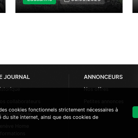
E JOURNAL
ANNONCEURS
istorique
Nos offres
os collaborateurs
Petites annonces
 des cookies fonctionnels strictement nécessaires à
ous contacter
 du site internet, ainsi que des cookies de
enève Home
nformations