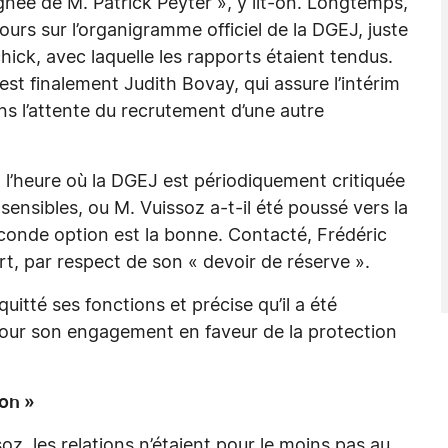
ée de M. Patrick Peyter », y lit-on. Longtemps,
ours sur l’organigramme officiel de la DGEJ, juste
ck, avec laquelle les rapports étaient tendus.
est finalement Judith Bovay, qui assure l’intérim
s l’attente du recrutement d’une autre
à l’heure où la DGEJ est périodiquement critiquée
sensibles, ou M. Vuissoz a-t-il été poussé vers la
econde option est la bonne. Contacté, Frédéric
t, par respect de son « devoir de réserve ».
itté ses fonctions et précise qu’il a été
 pour son engagement en faveur de la protection
on »
z, les relations n’étaient pour le moins pas au