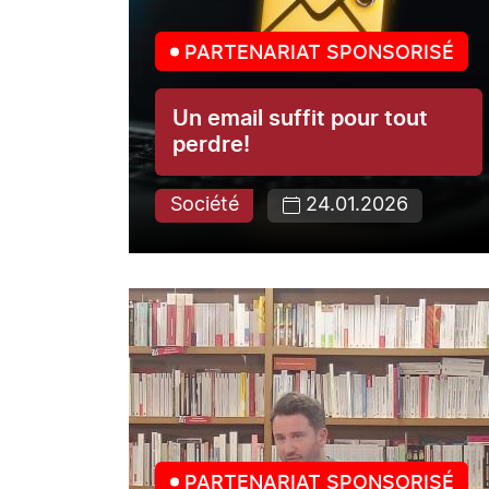
PARTENARIAT SPONSORISÉ
Un email suffit pour tout
perdre!
Société
24.01.2026
PARTENARIAT SPONSORISÉ