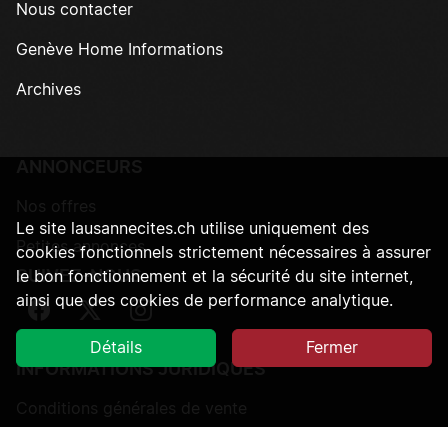
Nous contacter
Genève Home Informations
Archives
ANNONCEURS
Nos offres
Le site lausannecites.ch utilise uniquement des
Petites annonces
cookies fonctionnels strictement nécessaires à assurer
SUIVEZ-NOUS
le bon fonctionnement et la sécurité du site internet,
ainsi que des cookies de performance analytique.
Suivez-nous sur Facebook
Suivez-nous sur Twitter
Suivez-nous sur Instagram
Détails
Fermer
INFORMATIONS JURIDIQUES
Conditions générales de vente