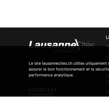
L
H
N
Copyright © 2024 Lausanne
Le site lausannecites.ch utilise uniquement
N
Cités
assurer le bon fonctionnement et la sécurité
performance analytique.
G
I
SÉCURITÉ ET
A
PAIEMENTS