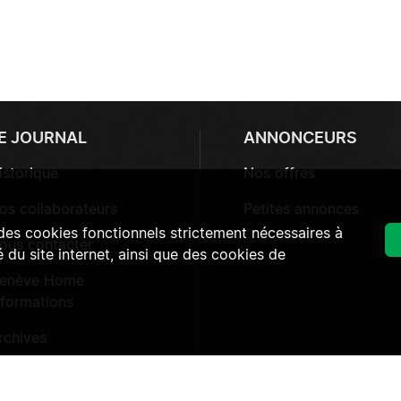
E JOURNAL
ANNONCEURS
istorique
Nos offres
os collaborateurs
Petites annonces
 des cookies fonctionnels strictement nécessaires à
ous contacter
 du site internet, ainsi que des cookies de
enève Home
nformations
rchives