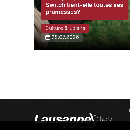
ce du
Switch tient-elle toutes ses
promesses?
Culture & Loisirs
28.07.2026
L
H