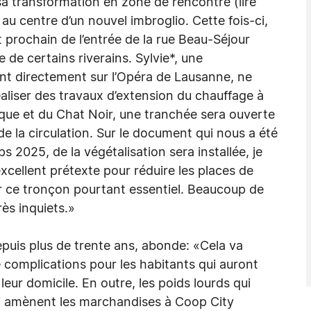
 sa transformation en zone de rencontre (lire
là au centre d’un nouvel imbroglio. Cette fois-ci,
t prochain de l’entrée de la rue Beau-Séjour
 de certains riverains. Sylvie*, une
nt directement sur l’Opéra de Lausanne, ne
réaliser des travaux d’extension du chauffage à
ique et du Chat Noir, une tranchée sera ouverte
 la circulation. Sur le document qui nous a été
s 2025, de la végétalisation sera installée, je
xcellent prétexte pour réduire les places de
r ce tronçon pourtant essentiel. Beaucoup de
rès inquiets.»
epuis plus de trente ans, abonde: «Cela va
complications pour les habitants qui auront
eur domicile. En outre, les poids lourds qui
qui amènent les marchandises à Coop City