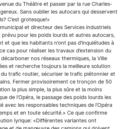
avenue du Théâtre et passer par la rue Charles-
gereux. Sans oublier les autocars qui desservent
ils? C’est grotesque!»
nicipal et directeur des Services industriels
et prévu pour les poids lourds et autres autocars,
nt et que les habitants n’ont pas d’inquiétudes à
ce cas pour réaliser les travaux d’extension du
 décarboner nos réseaux thermiques, la Ville
ées et recherche toujours la meilleure solution
u trafic routier, sécuriser le trafic piétonnier et
rains. Fermer provisoirement ce tronçon de 50
ion la plus simple, la plus sûre et la moins
ue de l’Opéra, le passage des poids lourds les
dié avec les responsables techniques de l’Opéra
 temps et en toute sécurité.» Ce que confirme
tution lyrique: «Différentes variantes ont
sage et de manœuvre des camions qui doivent