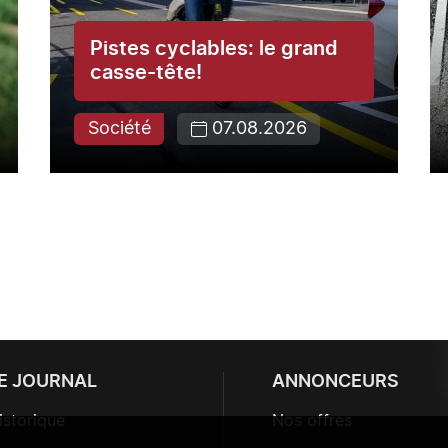
Pistes cyclables: le grand
casse-tête!
Société
07.08.2026
E JOURNAL
ANNONCEURS
istorique
Nos offres