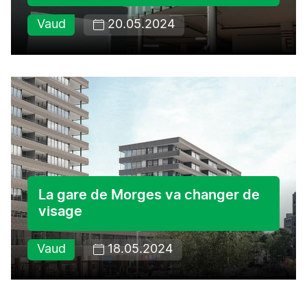
Vaud
20.05.2024
La gare de Morges va changer de
visage
Vaud
18.05.2024