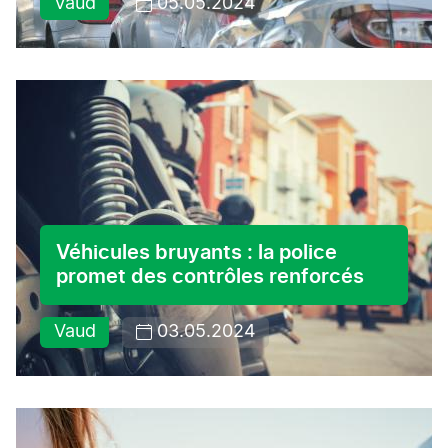
Vaud
05.05.2024
Véhicules bruyants : la police
promet des contrôles renforcés
Vaud
03.05.2024