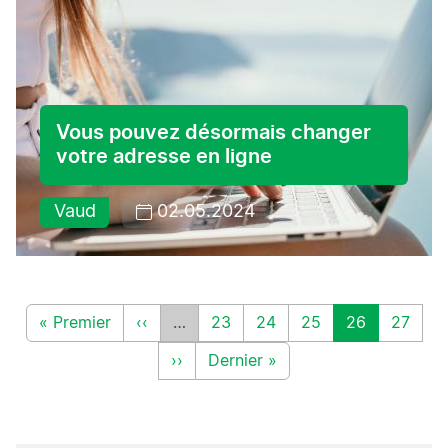
Vous pouvez désormais changer
votre adresse en ligne
Vaud
02.05.2024
Pagination
Première page
Page précédente
Page
Page
Page
Page
Page
« Premier
‹‹
…
23
24
25
26
27
Page suivante
Dernière page
››
Dernier »