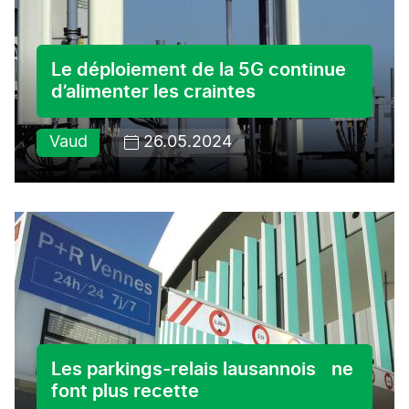
Le déploiement de la 5G continue
d’alimenter les craintes
Vaud
26.05.2024
Les parkings-relais lausannois ne
font plus recette