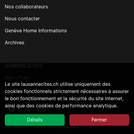
Nos collaborateurs
Nous contacter
Genève Home Informations
Archives
ANNONCEURS
Nos offres
Le site lausannecites.ch utilise uniquement des
Petites annonces
cookies fonctionnels strictement nécessaires à assurer
SUIVEZ-NOUS
le bon fonctionnement et la sécurité du site internet,
ainsi que des cookies de performance analytique.
Suivez-nous sur Facebook
Suivez-nous sur Twitter
Suivez-nous sur Instagram
Détails
Fermer
INFORMATIONS JURIDIQUES