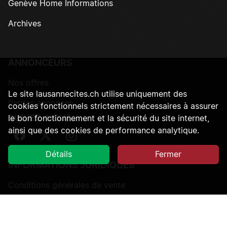
Genève Home Informations
Archives
ANNONCEURS
Nos offres
Le site lausannecites.ch utilise uniquement des
Petites annonces
cookies fonctionnels strictement nécessaires à assurer
SUIVEZ-NOUS
le bon fonctionnement et la sécurité du site internet,
ainsi que des cookies de performance analytique.
Suivez-nous sur Facebook
Suivez-nous sur Twitter
Suivez-nous sur Instagram
Détails
Fermer
INFORMATIONS JURIDIQUES
Conditions générales de vente
Protection des données