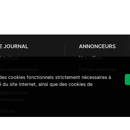
E JOURNAL
ANNONCEURS
istorique
Nos offres
os collaborateurs
Petites annonces
 des cookies fonctionnels strictement nécessaires à
ous contacter
 du site internet, ainsi que des cookies de
enève Home
nformations
rchives