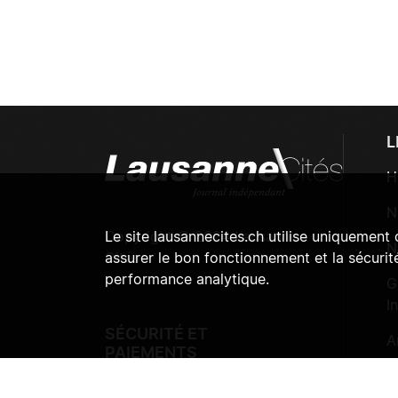
L
H
N
Copyright © 2024 Lausanne
Le site lausannecites.ch utilise uniquement
N
Cités
assurer le bon fonctionnement et la sécurité
performance analytique.
G
I
SÉCURITÉ ET
A
PAIEMENTS