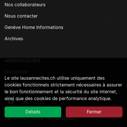
Nos collaborateurs
Nous contacter
Genève Home Informations
Archives
ANNONCEURS
Nos offres
Le site lausannecites.ch utilise uniquement des
Petites annonces
cookies fonctionnels strictement nécessaires à assurer
SUIVEZ-NOUS
le bon fonctionnement et la sécurité du site internet,
ainsi que des cookies de performance analytique.
Suivez-nous sur Facebook
Suivez-nous sur Twitter
Suivez-nous sur Instagram
Détails
Fermer
INFORMATIONS JURIDIQUES