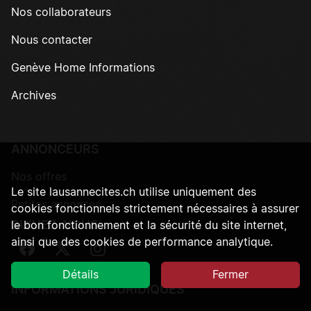
Nos collaborateurs
Nous contacter
Genève Home Informations
Archives
ANNONCEURS
Nos offres
Le site lausannecites.ch utilise uniquement des
Petites annonces
cookies fonctionnels strictement nécessaires à assurer
SUIVEZ-NOUS
le bon fonctionnement et la sécurité du site internet,
ainsi que des cookies de performance analytique.
Suivez-nous sur Facebook
Suivez-nous sur Twitter
Suivez-nous sur Instagram
Détails
Fermer
INFORMATIONS JURIDIQUES