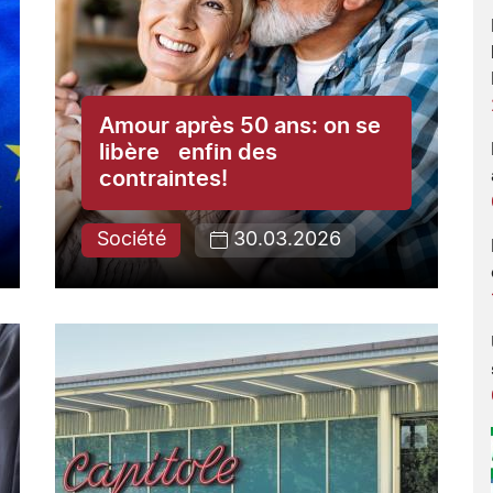
Amour après 50 ans: on se
libère enfin des
contraintes!
Société
30.03.2026