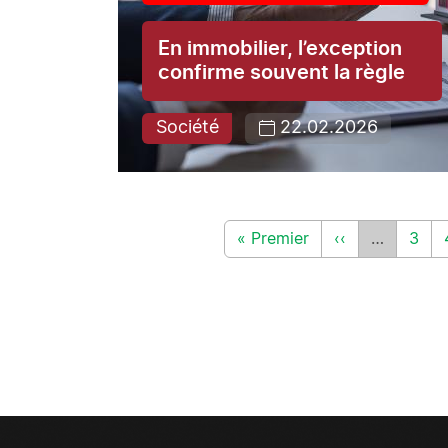
En immobilier, l’exception
confirme souvent la règle
Société
22.02.2026
Pagination
Première page
Page précéden
Page
« Premier
‹‹
…
3