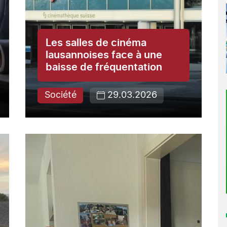
Les salles de cinéma
lausannoises face à une
baisse de fréquentation
Société
29.03.2026