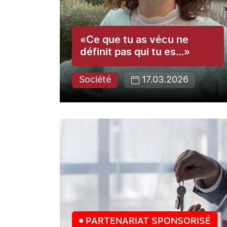
«Ce que tu as vécu ne
définit pas qui tu es…»
Société
17.03.2026
PARTENARIAT SPONSORISÉ