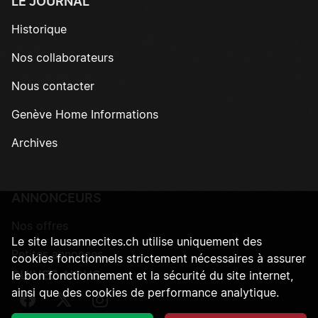
LE JOURNAL
Historique
Nos collaborateurs
Nous contacter
Genève Home Informations
Archives
ANNONCEURS
Nos offres
Le site lausannecites.ch utilise uniquement des
Petites annonces
cookies fonctionnels strictement nécessaires à assurer
SUIVEZ-NOUS
le bon fonctionnement et la sécurité du site internet,
ainsi que des cookies de performance analytique.
Suivez-nous sur Facebook
Suivez-nous sur Twitter
Suivez-nous sur Instagram