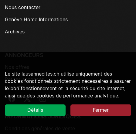
Nous contacter
Genève Home Informations
Archives
ANNONCEURS
Nos offres
Le site lausannecites.ch utilise uniquement des
Petites annonces
cookies fonctionnels strictement nécessaires à assurer
SUIVEZ-NOUS
le bon fonctionnement et la sécurité du site internet,
ainsi que des cookies de performance analytique.
Suivez-nous sur Facebook
Suivez-nous sur Twitter
Suivez-nous sur Instagram
Détails
Fermer
INFORMATIONS JURIDIQUES
Conditions générales de vente