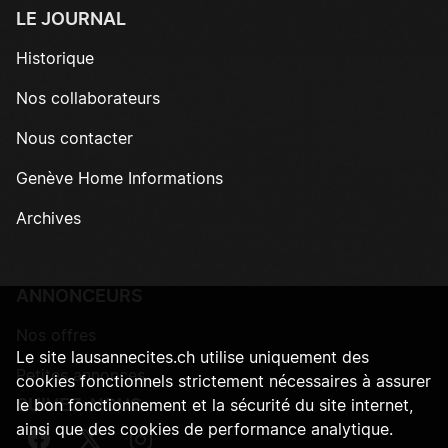
LE JOURNAL
Historique
Nos collaborateurs
Nous contacter
Genève Home Informations
Archives
ANNONCEURS
Nos offres
Le site lausannecites.ch utilise uniquement des
Petites annonces
cookies fonctionnels strictement nécessaires à assurer
SUIVEZ-NOUS
le bon fonctionnement et la sécurité du site internet,
ainsi que des cookies de performance analytique.
Suivez-nous sur Facebook
Suivez-nous sur Twitter
Suivez-nous sur Instagram