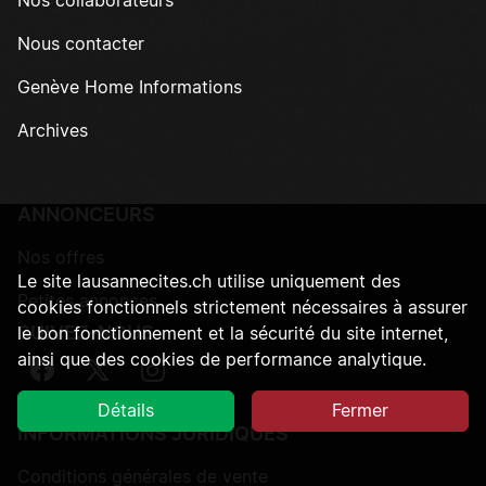
Nos collaborateurs
Nous contacter
Genève Home Informations
Archives
ANNONCEURS
Nos offres
Le site lausannecites.ch utilise uniquement des
Petites annonces
cookies fonctionnels strictement nécessaires à assurer
SUIVEZ-NOUS
le bon fonctionnement et la sécurité du site internet,
ainsi que des cookies de performance analytique.
Suivez-nous sur Facebook
Suivez-nous sur Twitter
Suivez-nous sur Instagram
Détails
Fermer
INFORMATIONS JURIDIQUES
Conditions générales de vente