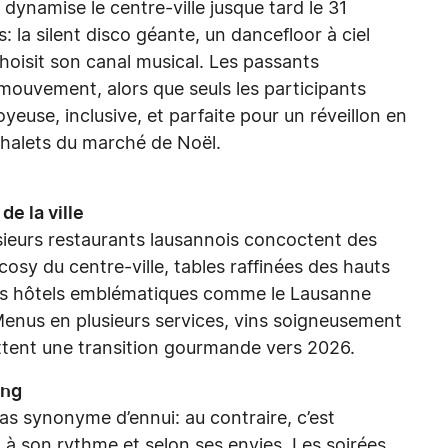
ynamise le centre-ville jusque tard le 31
la silent disco géante, un dancefloor à ciel
oisit son canal musical. Les passants
mouvement, alors que seuls les participants
yeuse, inclusive, et parfaite pour un réveillon en
 chalets du marché de Noël.
de la ville
sieurs restaurants lausannois concoctent des
osy du centre-ville, tables raffinées des hauts
les hôtels emblématiques comme le Lausanne
Menus en plusieurs services, vins soigneusement
tent une transition gourmande vers 2026.
ing
pas synonyme d’ennui: au contraire, c’est
, à son rythme et selon ses envies. Les soirées