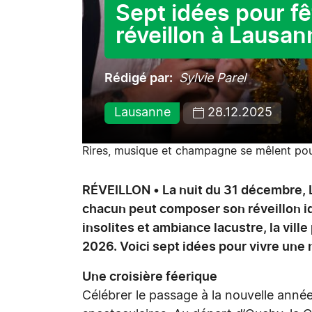
Sept idées pour fê
réveillon à Lausan
Rédigé par
Sylvie Parel
Lausanne
28.12.2025
Rires, musique et champagne se mêlent pour
RÉVEILLON • La nuit du 31 décembre, 
chacun peut composer son réveillon id
insolites et ambiance lacustre, la vill
2026. Voici sept idées pour vivre une 
Une croisière féerique
Célébrer le passage à la nouvelle année 