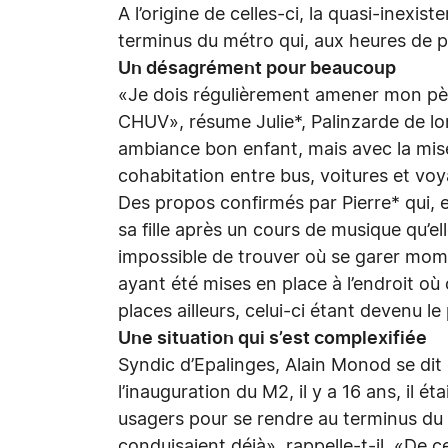
A l’origine de celles-ci, la quasi-inexi
terminus du métro qui, aux heures de 
Un désagrément pour beaucoup
«Je dois régulièrement amener mon père
CHUV», résume Julie*, Palinzarde de lo
ambiance bon enfant, mais avec la mise 
cohabitation entre bus, voitures et vo
Des propos confirmés par Pierre* qui, e
sa fille après un cours de musique qu’e
impossible de trouver où se garer mom
ayant été mises en place à l’endroit où
places ailleurs, celui-ci étant devenu le 
Une situation qui s’est complexifiée
Syndic d’Epalinges, Alain Monod se dit 
l’inauguration du M2, il y a 16 ans, il éta
usagers pour se rendre au terminus du 
conduisaient déjà», rappelle-t-il. «De c