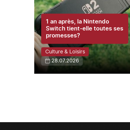
1 an après, la Nintendo
ce du
Switch tient-elle toutes ses
promesses?
Culture & Loisirs
28.07.2026