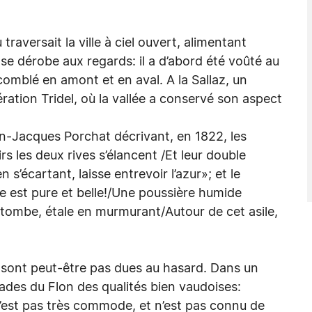
 traversait la ville à ciel ouvert, alimentant
l se dérobe aux regards: il a d’abord été voûté au
é comblé en amont et en aval. A la Sallaz, un
ération Tridel, où la vallée a conservé son aspect
ean-Jacques Porchat décrivant, en 1822, les
irs les deux rives s’élancent /Et leur double
s’écartant, laisse entrevoir l’azur»; et le
e est pure et belle!/Une poussière humide
ui tombe, étale en murmurant/Autour de cet asile,
sont peut-être pas dues au hasard. Dans un
des du Flon des qualités bien vaudoises:
’est pas très commode, et n’est pas connu de