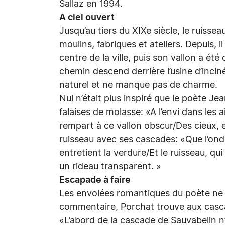
Sallaz en 1994.
A ciel ouvert
Jusqu’au tiers du XIXe siècle, le ruisseau
moulins, fabriques et ateliers. Depuis, i
centre de la ville, puis son vallon a ét
chemin descend derrière l’usine d’incin
naturel et ne manque pas de charme.
Nul n’était plus inspiré que le poète J
falaises de molasse: «A l’envi dans les a
rempart à ce vallon obscur/Des cieux, en 
ruisseau avec ses cascades: «Que l’ond
entretient la verdure/Et le ruisseau, q
un rideau transparent. »
Escapade à faire
Les envolées romantiques du poète ne 
commentaire, Porchat trouve aux casca
«L’abord de la cascade de Sauvabelin n