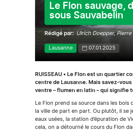
Le Flon sauvage, 
sous Sauvabelin
Rédigé par
Ulrich Doepper, Pierre
Lausanne
07.01.2025
RUISSEAU • Le Flon est un quartier com
centre de Lausanne. Mais savez-vous q
ventre – flumen en latin – qui signif
Le Flon prend sa source dans les bois du
la ville de part en part. Ou plutôt, il se j
eaux usées, la station d’épuration de 
cela, on a détourné le cours du Flon da