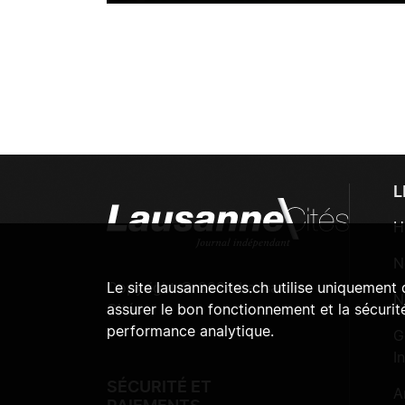
L
H
N
Copyright © 2024 Lausanne
Le site lausannecites.ch utilise uniquement
N
Cités
assurer le bon fonctionnement et la sécurité
performance analytique.
G
I
SÉCURITÉ ET
A