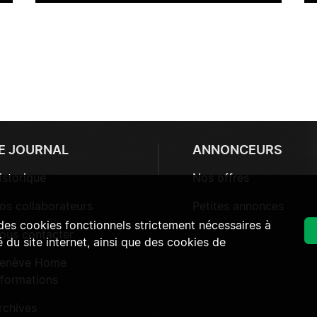
E JOURNAL
ANNONCEURS
istorique
Nos offres
os collaborateurs
Petites annonces
 des cookies fonctionnels strictement nécessaires à
ous contacter
 du site internet, ainsi que des cookies de
enève Home
nformations
rchives