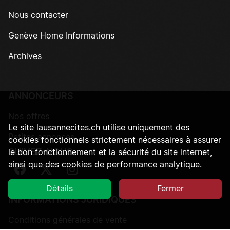
Nous contacter
Genève Home Informations
Archives
ANNONCEURS
Nos offres
Le site lausannecites.ch utilise uniquement des
Petites annonces
cookies fonctionnels strictement nécessaires à assurer
SUIVEZ-NOUS
le bon fonctionnement et la sécurité du site internet,
ainsi que des cookies de performance analytique.
Suivez-nous sur Facebook
Suivez-nous sur Twitter
Suivez-nous sur Instagram
Détails
Fermer
INFORMATIONS JURIDIQUES
Conditions générales de vente