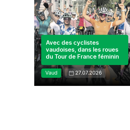
s ses
Avec des cyclistes
vaudoises, dans les roues
du Tour de France féminin
Vaud
27.07.2026