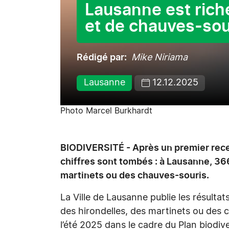
Lausanne est riche
et de chauves-sou
Rédigé par
Mike Niriama
Lausanne
12.12.2025
Photo Marcel Burkhardt
BIODIVERSITÉ - Après un premier rece
chiffres sont tombés : à Lausanne, 36
martinets ou des chauves-souris.
La Ville de Lausanne publie les résulta
des hirondelles, des martinets ou des
l’été 2025 dans le cadre du Plan biodi