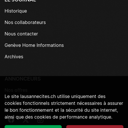
LE JOURNAL
Historique
Nos collaborateurs
Nous contacter
Genève Home Informations
Archives
ANNONCEURS
Nos offres
Le site lausannecites.ch utilise uniquement des
Petites annonces
cookies fonctionnels strictement nécessaires à assurer
SUIVEZ-NOUS
le bon fonctionnement et la sécurité du site internet,
ainsi que des cookies de performance analytique.
Suivez-nous sur Facebook
Suivez-nous sur Twitter
Suivez-nous sur Instagram