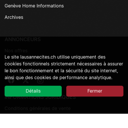
Genève Home Informations
Archives
ANNONCEURS
Nos offres
Le site lausannecites.ch utilise uniquement des
Petites annonces
cookies fonctionnels strictement nécessaires à assurer
SUIVEZ-NOUS
le bon fonctionnement et la sécurité du site internet,
ainsi que des cookies de performance analytique.
Suivez-nous sur Facebook
Suivez-nous sur Twitter
Suivez-nous sur Instagram
Détails
Fermer
INFORMATIONS JURIDIQUES
Conditions générales de vente
Protection des données