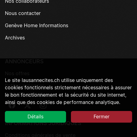
Nos collaborateurs
Nous contacter
Genève Home Informations
Archives
ANNONCEURS
Nos offres
Le site lausannecites.ch utilise uniquement des
Petites annonces
cookies fonctionnels strictement nécessaires à assurer
SUIVEZ-NOUS
le bon fonctionnement et la sécurité du site internet,
ainsi que des cookies de performance analytique.
Suivez-nous sur Facebook
Suivez-nous sur Twitter
Suivez-nous sur Instagram
Détails
Fermer
INFORMATIONS JURIDIQUES
Conditions générales de vente