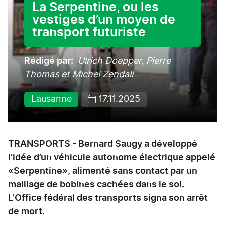
La Serpentine, ou les
vestiges d’un moyen de
transport futuriste
Rédigé par
Ulrich Doepper, Pierre
Thomas et Michel Zendali
Lausanne
17.11.2025
TRANSPORTS - Bernard Saugy a développé
l’idée d’un véhicule autonome électrique appelé
«Serpentine», alimenté sans contact par un
maillage de bobines cachées dans le sol.
L’Office fédéral des transports signa son arrêt
de mort.