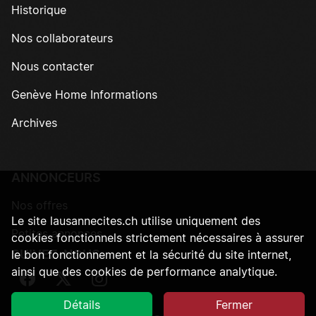
Historique
Nos collaborateurs
Nous contacter
Genève Home Informations
Archives
ANNONCEURS
Nos offres
Le site lausannecites.ch utilise uniquement des
Petites annonces
cookies fonctionnels strictement nécessaires à assurer
SUIVEZ-NOUS
le bon fonctionnement et la sécurité du site internet,
ainsi que des cookies de performance analytique.
Suivez-nous sur Facebook
Suivez-nous sur Twitter
Suivez-nous sur Instagram
Détails
Fermer