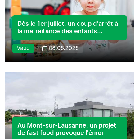
Dès le 1er juillet, un coup d'arrêt à
la matraitance des enfants...
Vaud
08.06.2026
Au Mont-sur-Lausanne, un projet
de fast food provoque l'émoi