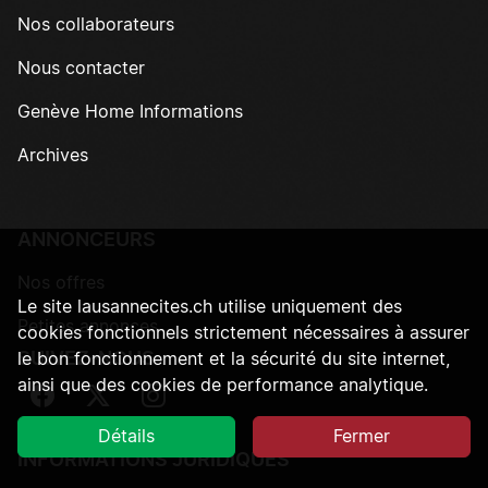
Nos collaborateurs
Nous contacter
Genève Home Informations
Archives
ANNONCEURS
Nos offres
Le site lausannecites.ch utilise uniquement des
Petites annonces
cookies fonctionnels strictement nécessaires à assurer
SUIVEZ-NOUS
le bon fonctionnement et la sécurité du site internet,
ainsi que des cookies de performance analytique.
Suivez-nous sur Facebook
Suivez-nous sur Twitter
Suivez-nous sur Instagram
Détails
Fermer
INFORMATIONS JURIDIQUES