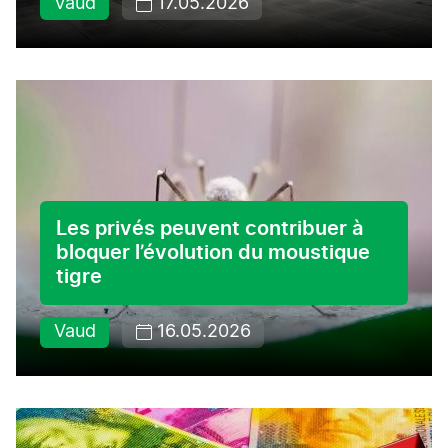
Vaud
17.05.2026
Les privés peuvent contribuer à
bloquer l’évolution du moustique
tigre
Vaud
16.05.2026