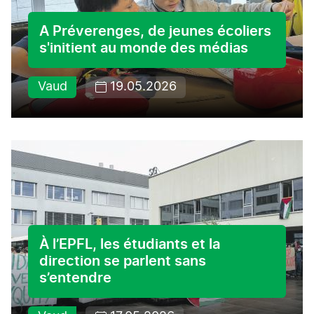
A Préverenges, de jeunes écoliers
s'initient au monde des médias
Vaud
19.05.2026
À l’EPFL, les étudiants et la
direction se parlent sans
s’entendre