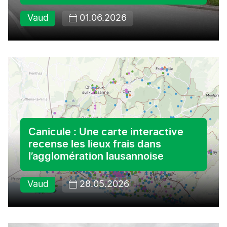
Vaud
01.06.2026
Canicule : Une carte interactive
recense les lieux frais dans
l’agglomération lausannoise
Vaud
28.05.2026