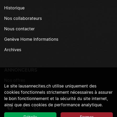
Historique
Nos collaborateurs
Nous contacter
Genève Home Informations
Archives
ANNONCEURS
Nos offres
Le site lausannecites.ch utilise uniquement des
Petites annonces
cookies fonctionnels strictement nécessaires à assurer
SUIVEZ-NOUS
le bon fonctionnement et la sécurité du site internet,
ainsi que des cookies de performance analytique.
Suivez-nous sur Facebook
Suivez-nous sur Twitter
Suivez-nous sur Instagram