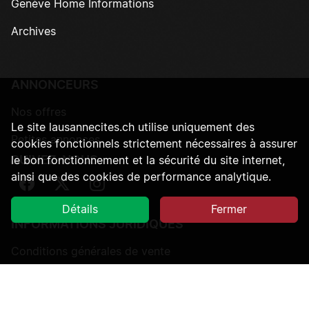
Genève Home Informations
Archives
ANNONCEURS
Nos offres
Le site lausannecites.ch utilise uniquement des
Petites annonces
cookies fonctionnels strictement nécessaires à assurer
SUIVEZ-NOUS
le bon fonctionnement et la sécurité du site internet,
ainsi que des cookies de performance analytique.
Suivez-nous sur Facebook
Suivez-nous sur Twitter
Suivez-nous sur Instagram
Détails
Fermer
INFORMATIONS JURIDIQUES
Conditions générales de vente
Protection des données