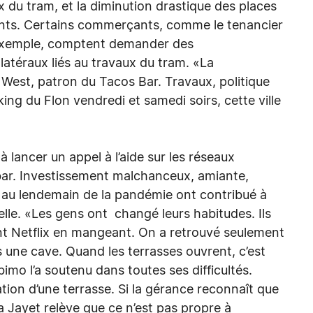
 du tram, et la diminution drastique des places
ients. Certains commerçants, comme le tenancier
r exemple, comptent demander des
téraux liés au travaux du tram. «La
y West, patron du Tacos Bar. Travaux, politique
arking du Flon vendredi et samedi soirs, cette ville
à lancer un appel à l’aide sur les réseaux
 bar. Investissement malchanceux, amiante,
 au lendemain de la pandémie ont contribué à
elle. «Les gens ont changé leurs habitudes. Ils
t Netflix en mangeant. On a retrouvé seulement
ns une cave. Quand les terrasses ouvrent, c’est
o l’a soutenu dans toutes ses difficultés.
lation d’une terrasse. Si la gérance reconnaît que
a Jayet relève que ce n’est pas propre à