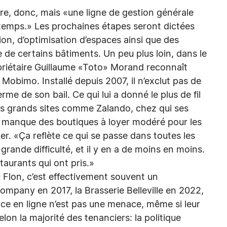
e, donc, mais «une ligne de gestion générale
 temps.» Les prochaines étapes seront dictées
n, d’optimisation d’espaces ainsi que des
e de certains bâtiments. Un peu plus loin, dans le
priétaire Guillaume «Toto» Morand reconnaît
obimo. Installé depuis 2007, il n’exclut pas de
rme de son bail. Ce qui lui a donné le plus de fil
les grands sites comme Zalando, chez qui ses
i, il manque des boutiques à loyer modéré pour les
r. «Ça reflète ce qui se passe dans toutes les
grande difficulté, et il y en a de moins en moins.
staurants qui ont pris.»
lon, c’est effectivement souvent un
pany en 2017, la Brasserie Belleville en 2022,
ce en ligne n’est pas une menace, même si leur
lon la majorité des tenanciers: la politique