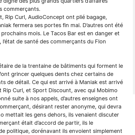
 digne des plus grands quartiers d’affaires
ses commerçants.
t, Rip Curl, AudioConcept ont plié bagage,
aniak fermera ses portes fin mai. D’autres ont été
les prochains mois. Le Tacos Bar est en danger et
, l’état de santé des commerçants du Flon
taire de la trentaine de bâtiments qui forment le
font grincer quelques dents chez certains de
s de détail. Ce qui est arrivé à Maniak est arrivé
 Rip Curl, et Sport Discount, avec qui Mobimo
donné suite à nos appels, d’autres enseignes ont
ce commerçant, désirant rester anonyme, qui devra
o mettait les gens dehors, ils venaient discuter
erçant était d’accord de partir, ils le
e politique, dorénavant ils envoient simplement