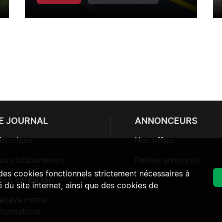
E JOURNAL
ANNONCEURS
istorique
Nos offres
os collaborateurs
Petites annonces
 des cookies fonctionnels strictement nécessaires à
ous contacter
 du site internet, ainsi que des cookies de
enève Home
nformations