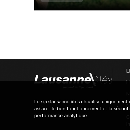
L
H
N
Copyright © 2024 Lausanne
Le site lausannecites.ch utilise uniquement
N
Cités
assurer le bon fonctionnement et la sécurité
performance analytique.
G
I