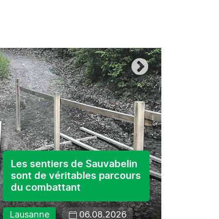
«Spi
Les sentiers de Sauvabelin
Day»
sont de véritables parcours
du combattant
Cultur
Lausanne
06.08.2026
05.