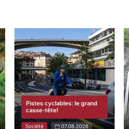
Pistes cyclables: le grand
casse-tête!
Société
07.08.2026