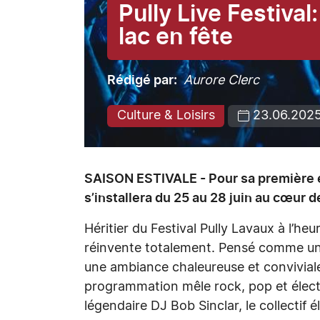
Pully Live Festival:
lac en fête
Rédigé par
Aurore Clerc
Culture & Loisirs
23.06.202
SAISON ESTIVALE - Pour sa première éd
s’installera du 25 au 28 juin au cœur de
Héritier du Festival Pully Lavaux à l’h
réinvente totalement. Pensé comme un 
une ambiance chaleureuse et conviviale
programmation mêle rock, pop et élect
légendaire DJ Bob Sinclar, le collectif