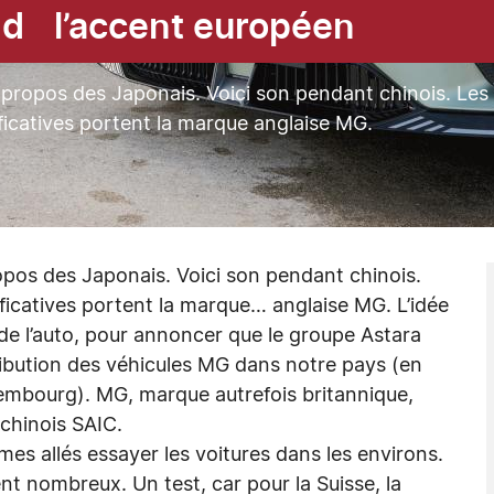
end l’accent européen
 à propos des Japonais. Voici son pendant chinois. Les
ficatives portent la marque anglaise MG.
ropos des Japonais. Voici son pendant chinois.
ificatives portent la marque… anglaise MG. L’idée
 de l’auto, pour annoncer que le groupe Astara
stribution des véhicules MG dans notre pays (en
xembourg). MG, marque autrefois britannique,
chinois SAIC.
s allés essayer les voitures dans les environs.
nt nombreux. Un test, car pour la Suisse, la