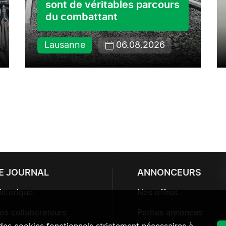
sont de véritables parcours
du combattant
Lausanne
06.08.2026
E JOURNAL
ANNONCEURS
istorique
Nos offres
os collaborateurs
Petites annonces