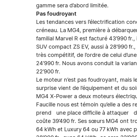
gamme sera d’abord limitée.
Pas foudroyant
Les tendances vers l’électrification con
créneau. La MG4, première à débarquer, 
familial Marvel R est facturé 43’990 fr.,
SUV compact ZS EV, aussi à 28’990 fr., 
très compétitif, de l’ordre de celui d’un
24’990 fr. Nous avons conduit la varia
22’900 fr.
Le moteur n’est pas foudroyant, mais 
surprise vient de l’équipement et du soi
MG4 X-Power a deux moteurs électriques
Faucille nous est témoin qu’elle a des 
prend une place difficile à attaquer da
coûte 39’490 fr. Ses sœurs MG4 ont tro
64 kWh et Luxury 64 ou 77 kWh avec pl