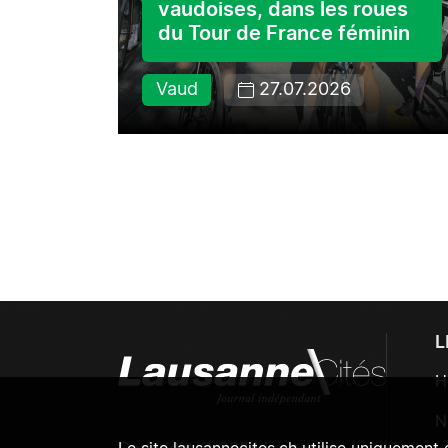
vaudoises, dans les roues
du Tour de France féminin
Vaud
27.07.2026
L
H
N