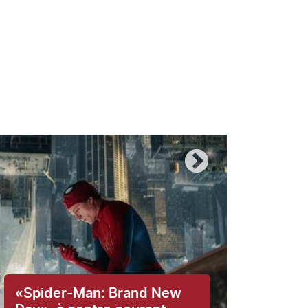
«Spider-Man: Brand New
Le j