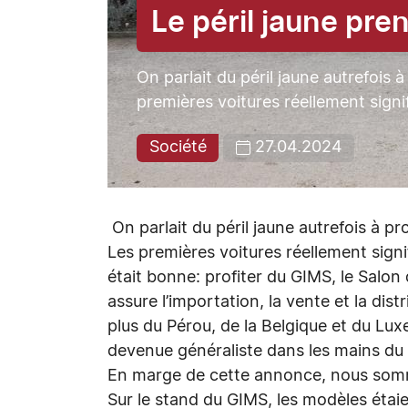
Le péril jaune pr
On parlait du péril jaune autrefois
premières voitures réellement signi
Société
27.04.2024
On parlait du péril jaune autrefois à p
Les premières voitures réellement sign
était bonne: profiter du GIMS, le Salon
assure l’importation, la vente et la di
plus du Pérou, de la Belgique et du Lu
devenue généraliste dans les mains du 
En marge de cette annonce, nous somme
Sur le stand du GIMS, les modèles étaie