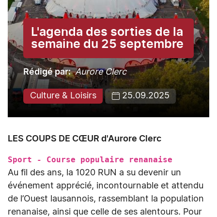
L'agenda des sorties de la
semaine du 25 septembre
Rédigé par
Aurore Clerc
Culture & Loisirs
25.09.2025
LES COUPS DE CŒUR d'Aurore Clerc
Sport - Course populaire renanaise
Au fil des ans, la 1020 RUN a su devenir un
événement apprécié, incontournable et attendu
de l’Ouest lausannois, rassemblant la population
renanaise, ainsi que celle de ses alentours. Pour