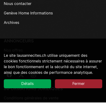
Nous contacter
Genève Home Informations
Archives
ANNONCEURS
Nos offres
Le site lausannecites.ch utilise uniquement des
Petites annonces
cookies fonctionnels strictement nécessaires à assurer
SUIVEZ-NOUS
le bon fonctionnement et la sécurité du site internet,
ainsi que des cookies de performance analytique.
Suivez-nous sur Facebook
Suivez-nous sur Twitter
Suivez-nous sur Instagram
Détails
Fermer
INFORMATIONS JURIDIQUES
Conditions générales de vente