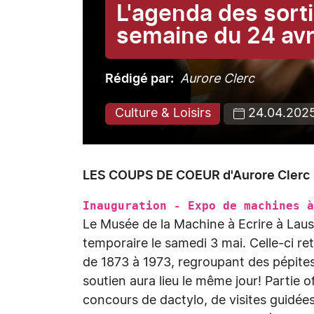
L'agenda des sorti
semaine du 24 avr
Rédigé par
Aurore Clerc
Culture & Loisirs
24.04.202
LES COUPS DE COEUR d'Aurore Clerc
Inauguration - Expo de machines
Le Musée de la Machine à Ecrire à Laus
temporaire le samedi 3 mai. Celle-ci r
de 1873 à 1973, regroupant des pépites
soutien aura lieu le même jour! Partie of
concours de dactylo, de visites guidées,