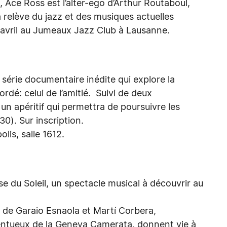
 Ace Ross est l’alter-ego d’Arthur Routaboul,
a relève du jazz et des musiques actuelles
5 avril au Jumeaux Jazz Club à Lausanne.
série documentaire inédite qui explore la
dé: celui de l’amitié. Suivi de deux
un apéritif qui permettra de poursuivre les
0). Sur inscription.
lis, salle 1612.
du Soleil, un spectacle musical à découvrir au
 de Garaio Esnaola et Martí Corbera,
entueux de la Geneva Camerata, donnent vie à