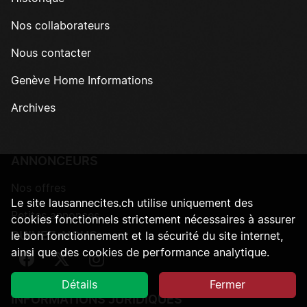
Nos collaborateurs
Nous contacter
Genève Home Informations
Archives
ANNONCEURS
Nos offres
Le site lausannecites.ch utilise uniquement des
Petites annonces
cookies fonctionnels strictement nécessaires à assurer
SUIVEZ-NOUS
le bon fonctionnement et la sécurité du site internet,
ainsi que des cookies de performance analytique.
Suivez-nous sur Facebook
Suivez-nous sur Twitter
Suivez-nous sur Instagram
Détails
Fermer
INFORMATIONS JURIDIQUES