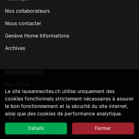
Nos collaborateurs
Nous contacter
Genève Home Informations
Archives
ANNONCEURS
Nos offres
Le site lausannecites.ch utilise uniquement des
Petites annonces
cookies fonctionnels strictement nécessaires à assurer
SUIVEZ-NOUS
le bon fonctionnement et la sécurité du site internet,
ainsi que des cookies de performance analytique.
Suivez-nous sur Facebook
Suivez-nous sur Twitter
Suivez-nous sur Instagram
Détails
Fermer
INFORMATIONS JURIDIQUES