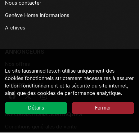
Nous contacter
Genève Home Informations
Archives
ANNONCEURS
Nos offres
Le site lausannecites.ch utilise uniquement des
Petites annonces
cookies fonctionnels strictement nécessaires à assurer
SUIVEZ-NOUS
le bon fonctionnement et la sécurité du site internet,
ainsi que des cookies de performance analytique.
Suivez-nous sur Facebook
Suivez-nous sur Twitter
Suivez-nous sur Instagram
Détails
Fermer
INFORMATIONS JURIDIQUES
Conditions générales de vente