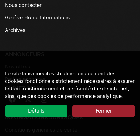
Nous contacter
Genève Home Informations
Archives
ANNONCEURS
Nos offres
Le site lausannecites.ch utilise uniquement des
Petites annonces
cookies fonctionnels strictement nécessaires à assurer
SUIVEZ-NOUS
le bon fonctionnement et la sécurité du site internet,
ainsi que des cookies de performance analytique.
Suivez-nous sur Facebook
Suivez-nous sur Twitter
Suivez-nous sur Instagram
Détails
Fermer
INFORMATIONS JURIDIQUES
Conditions générales de vente