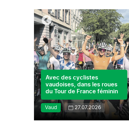
s ses
Avec des cyclistes
vaudoises, dans les roues
du Tour de France féminin
Vaud
27.07.2026