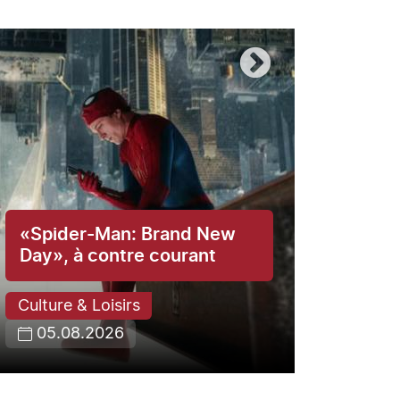
«Spider-Man: Brand New
Le j
Day», à contre courant
arri
lettr
Culture & Loisirs
05.08.2026
Vaud