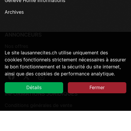
Genève Home Informations
Archives
ANNONCEURS
Nos offres
Le site lausannecites.ch utilise uniquement des
Petites annonces
cookies fonctionnels strictement nécessaires à assurer
SUIVEZ-NOUS
le bon fonctionnement et la sécurité du site internet,
ainsi que des cookies de performance analytique.
Suivez-nous sur Facebook
Suivez-nous sur Twitter
Suivez-nous sur Instagram
Détails
Fermer
INFORMATIONS JURIDIQUES
Conditions générales de vente
Protection des données