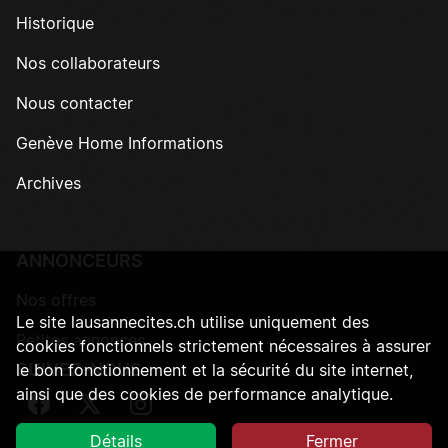
Historique
Nos collaborateurs
Nous contacter
Genève Home Informations
Archives
ANNONCEURS
Nos offres
Le site lausannecites.ch utilise uniquement des
Petites annonces
cookies fonctionnels strictement nécessaires à assurer
SUIVEZ-NOUS
le bon fonctionnement et la sécurité du site internet,
ainsi que des cookies de performance analytique.
Suivez-nous sur Facebook
Suivez-nous sur Twitter
Suivez-nous sur Instagram
Détails
Fermer