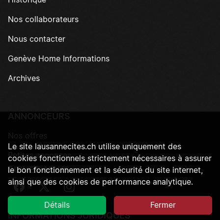
Historique
Nos collaborateurs
Nous contacter
Genève Home Informations
Archives
ANNONCEURS
Nos offres
Le site lausannecites.ch utilise uniquement des
Petites annonces
cookies fonctionnels strictement nécessaires à assurer
SUIVEZ-NOUS
le bon fonctionnement et la sécurité du site internet,
ainsi que des cookies de performance analytique.
Suivez-nous sur Facebook
Suivez-nous sur Twitter
Suivez-nous sur Instagram
Détails
Fermer
INFORMATIONS JURIDIQUES