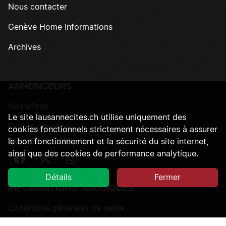
Nous contacter
Genève Home Informations
Archives
ANNONCEURS
Nos offres
Le site lausannecites.ch utilise uniquement des
Petites annonces
cookies fonctionnels strictement nécessaires à assurer
SUIVEZ-NOUS
le bon fonctionnement et la sécurité du site internet,
ainsi que des cookies de performance analytique.
Suivez-nous sur Facebook
Suivez-nous sur Twitter
Suivez-nous sur Instagram
Détails
Fermer
INFORMATIONS JURIDIQUES
Conditions générales de vente