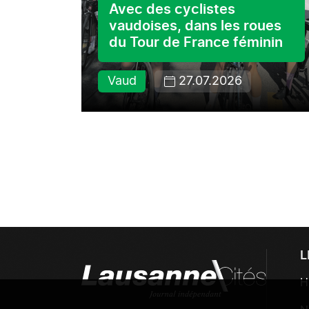
s ses
Avec des cyclistes
vaudoises, dans les roues
du Tour de France féminin
Vaud
27.07.2026
L
H