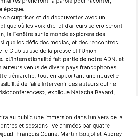
onnalités prendront la parole pour raconter,
re époque.
e de surprises et de découvertes avec un
que où les voix d’ici et d’ailleurs se croiseront
on, la Fenêtre sur le monde explorera des
insi que les défis des médias, et des rencontres
le Club suisse de la presse et l’Union
 «L’internationalité fait partie de notre ADN, et
 des auteurs venus de divers pays francophones.
tte démarche, tout en apportant une nouvelle
ibilité de faire intervenir des auteurs qui ne
visioconférences», explique Natacha Bayard,
ira au public une immersion dans l’univers de la
ncontres et sessions live animées par quatre
Dijoud, François Coune, Martin Boujol et Audrey