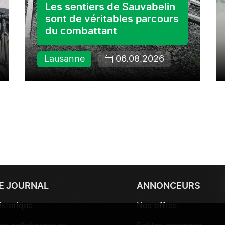
Les sentiers de Sauvabelin
sont de véritables parcours
du combattant
Lausanne
06.08.2026
E JOURNAL
ANNONCEURS
istorique
Nos offres