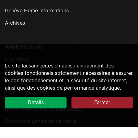
Genève Home Informations
Archives
ANNONCEURS
Nos offres
Le site lausannecites.ch utilise uniquement des
Petites annonces
cookies fonctionnels strictement nécessaires à assurer
SUIVEZ-NOUS
le bon fonctionnement et la sécurité du site internet,
ainsi que des cookies de performance analytique.
Suivez-nous sur Facebook
Suivez-nous sur Twitter
Suivez-nous sur Instagram
Détails
Fermer
INFORMATIONS JURIDIQUES
Conditions générales de vente
Protection des données