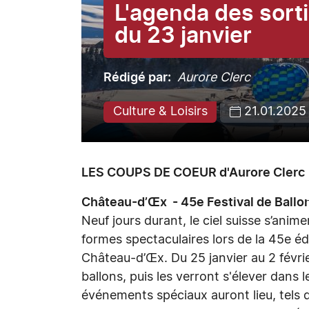
L'agenda des sort
du 23 janvier
Rédigé par
Aurore Clerc
Culture & Loisirs
21.01.2025
LES COUPS DE COEUR d'Aurore Clerc
Château-d’Œx - 45e Festival de Ballo
Neuf jours durant, le ciel suisse s’anim
formes spectaculaires lors de la 45e édi
Château-d’Œx. Du 25 janvier au 2 févrie
ballons, puis les verront s'élever dans l
événements spéciaux auront lieu, tels