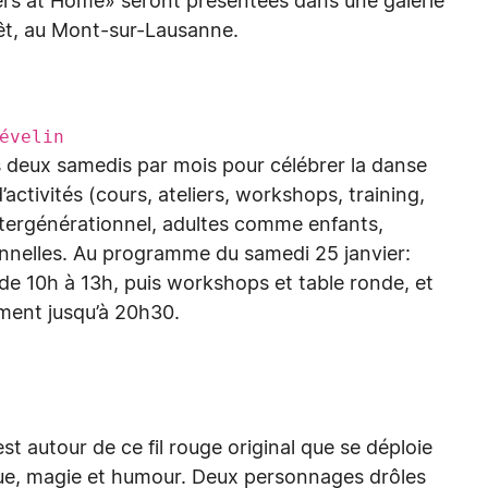
rs at Home» seront présentées dans une galerie
orêt, au Mont-sur-Lausanne.
évelin
s deux samedis par mois pour célébrer la danse
tivités (cours, ateliers, workshops, training,
ntergénérationnel, adultes comme enfants,
nelles. Au programme du samedi 25 janvier:
de 10h à 13h, puis workshops et table ronde, et
ement jusqu’à 20h30.
st autour de ce fil rouge original que se déploie
ique, magie et humour. Deux personnages drôles