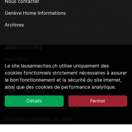
Nous contacter
Genève Home Informations
Archives
ANNONCEURS
Nos offres
Le site lausannecites.ch utilise uniquement des
Petites annonces
cookies fonctionnels strictement nécessaires à assurer
SUIVEZ-NOUS
le bon fonctionnement et la sécurité du site internet,
ainsi que des cookies de performance analytique.
Suivez-nous sur Facebook
Suivez-nous sur Twitter
Suivez-nous sur Instagram
Détails
Fermer
INFORMATIONS JURIDIQUES
Conditions générales de vente
Protection des données