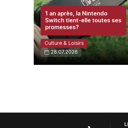
1 an après, la Nintendo
ce du
Switch tient-elle toutes ses
promesses?
Culture & Loisirs
28.07.2026
L