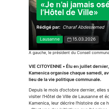
«Je n’ai jamais os
l’Hôtel de Ville»
Rédigé par
Charaf Abdessemed
Lausanne
15.03.2026
A gauche, le président du Conseil communa
VIE CITOYENNE • Élu en juillet dernie
Kamenica organise chaque samedi, avec
lieu de la vie politique communale.
Depuis le mois d’octobre dernier, elle
visiter l’Hôtel de Ville de Lausanne et
Kamenica, leur décrire l’histoire de ce h