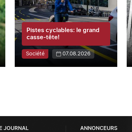
Pistes cyclables: le grand
casse-tête!
Société
07.08.2026
E JOURNAL
ANNONCEURS