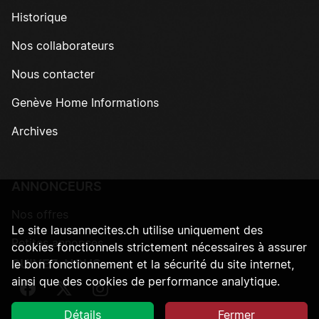
Historique
Nos collaborateurs
Nous contacter
Genève Home Informations
Archives
ANNONCEURS
Nos offres
Le site lausannecites.ch utilise uniquement des
Petites annonces
cookies fonctionnels strictement nécessaires à assurer
SUIVEZ-NOUS
le bon fonctionnement et la sécurité du site internet,
ainsi que des cookies de performance analytique.
Suivez-nous sur Facebook
Suivez-nous sur Twitter
Suivez-nous sur Instagram
Détails
Fermer