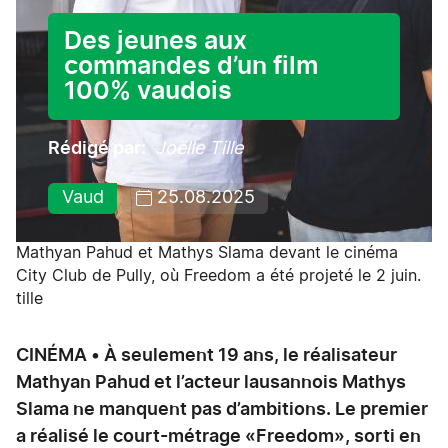
Des jeunes aux
commandes d’un film
100% vaudois
Rédigé par
Joëlle Tille
Vaud
25.08.2025
Mathyan Pahud et Mathys Slama devant le cinéma
City Club de Pully, où Freedom a été projeté le 2 juin.
tille
CINÉMA • À seulement 19 ans, le réalisateur
Mathyan Pahud et l’acteur lausannois Mathys
Slama ne manquent pas d’ambitions. Le premier
a réalisé le court-métrage «Freedom», sorti en