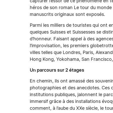
capturer l’essor de ce phénomène en tem
héros de son roman Le tour du monde e
manuscrits originaux sont exposés.
Parmi les milliers de touristes qui ont
quelques Suisses et Suissesses se disti
d’honneur. Faisant appel à des agences
l’improvisation, les premiers globetrot
villes telles que Londres, Paris, Alexa
Hong Kong, Yokohama, San Francisco, 
Un parcours sur 2 étages
En chemin, ils ont amassé des souvenirs
photographies et des anecdotes. Ces ob
institutions publiques, jalonnent le p
immersif grâce à des installations évoqu
comment, à l’aube du XXe siècle, le t