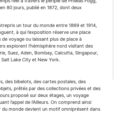
ps réel à travers le périple de Phileas Fogg,
n 80 jours, publié en 1872, dont deux
 entrepris un tour du monde entre 1869 et 1914,
nguent, à qui l’exposition réserve une place
 de voyage ou laissant plus de place à
ters explorent l’hémisphère nord visitant des
ndrie, Suez, Aden, Bombay, Calcutta, Singapour,
Salt Lake City et New York.
, des bibelots, des cartes postales, des
jets, prêtés par des collections privées et des
arcours proposé sur deux étages, un voyage
ant l’appel de l’Ailleurs. On comprend ainsi
our du monde devient un motif omniprésent dans