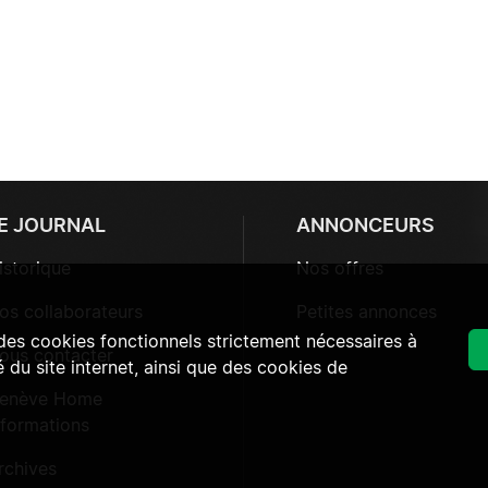
E JOURNAL
ANNONCEURS
istorique
Nos offres
os collaborateurs
Petites annonces
 des cookies fonctionnels strictement nécessaires à
ous contacter
 du site internet, ainsi que des cookies de
enève Home
nformations
rchives