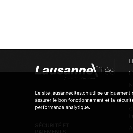
L
H
N
Copyright © 2024 Lausanne
Le site lausannecites.ch utilise uniquement
N
Cités
assurer le bon fonctionnement et la sécurité
performance analytique.
G
I
SÉCURITÉ ET
A
PAIEMENTS